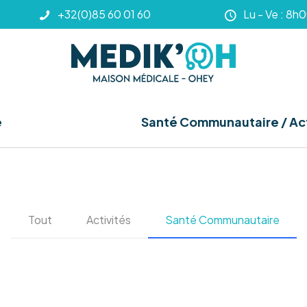
+32(0)85 60 01 60
Lu - Ve : 8h
e
Santé Communautaire / Act
Tout
Activités
Santé Communautaire